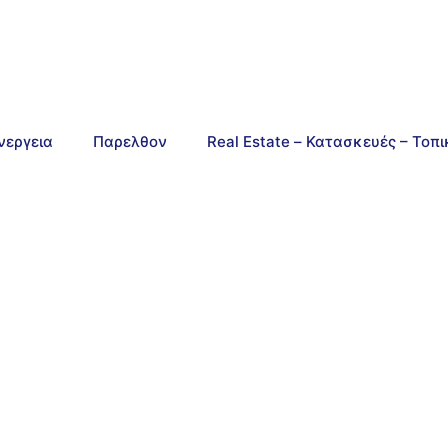
νεργεια
Παρελθον
Real Estate – Κατασκευές – Τοπ