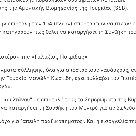
ης της Αμυντικής Βιομηχανίας της Τουρκίας (SSB).
την επιστολή των 104 (πλέον) απόστρατων ναυτικών κ
 κατηγορούν πως θέλει να καταργήσει τη Συνθήκη του
«πατέρα» της «Γαλάζιας Πατρίδας»
άλματα σύλληψης, όλα για απόστρατους ναυάρχους, εν
ν Τουρκία Μανώλη Κωστίδη, έχει συλλάβει τον “πατέρ
ογάν.
 “σουλτάνου” με επιστολή τους τα ξημερώματα της Κυ
 να καταργήσει τη Συνθήκη του Μοντρέ για τις διελεύ
γο για “απειλή πραξικοπήματος”. Και η εισαγγελία τη