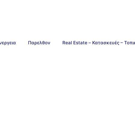
νεργεια
Παρελθον
Real Estate – Κατασκευές – Τοπ