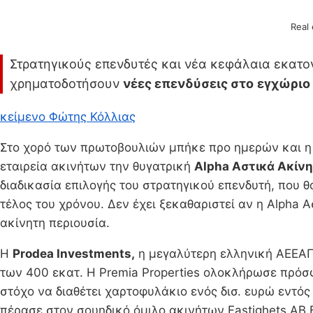
Real
Στρατηγικούς επενδυτές και νέα κεφάλαια εκατο
χρηματοδοτήσουν
νέες επενδύσεις στο
εγχώριο
κείμενο Φώτης Κόλλιας
Στο χορό των πρωτοβουλιών μπήκε προ ημερών και 
εταιρεία ακινήτων την θυγατρική
Alpha Αστικά Ακίν
διαδικασία επιλογής του στρατηγικού επενδυτή, που θ
τέλος του χρόνου. Δεν έχει ξεκαθαριστεί αν η Alpha
ακίνητη περιουσία.
Η
Prodea Investments,
η μεγαλύτερη ελληνική ΑΕΕΑΠ
των 400 εκατ. Η Premia Properties ολοκλήρωσε πρόσφ
στόχο να διαθέτει χαρτοφυλάκιο ενός δισ. ευρώ εντός
πέρασε στον σουηδικό όμιλο ακινήτων Fastighets AB B