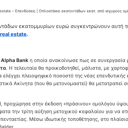
 estate – Επενδύσεις | Οπλοστάσιο εκατοντάδων εκατ. από ισχυρούς ομ
ντάδων εκατομμυρίων ευρώ συγκεντρώνουν αυτή την
real estate
.
η
Alpha Bank
η οποία ανακοίνωσε πως σε συνεργασία μ
ητα
. Η τελευταία θα προικοδοτηθεί, μάλιστα, με χαρτο
α ελέγχει πλειοψηφικό ποσοστό της νέας επενδυτικής 
 Αστικά Ακίνητα (που θα μετονομαστεί) θα μετατραπεί
, προχώρησε στην έκδοση «πράσινου» ομολόγου ύψους
ατα την τρίτη αύξηση μετοχικού κεφαλαίου για να στ
 πενταετίας. Μέσω ιδιωτικής τοποθέτησης, στο πλαίσι
alder.