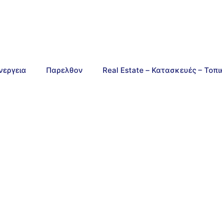
νεργεια
Παρελθον
Real Estate – Κατασκευές – Τοπ