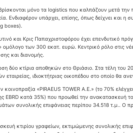
ίσκονται μόνο τα logistics που καλπάζουν μετά την π
ία. Ενδιαφέρον υπάρχει, επίσης, όπως δείχνει και η 
g boxes).
αρυτινό και Κρις Παπαχριστοφόρου έχει επενδυτικό πρ
» ομόλογο των 300 εκατ. ευρώ. Κεντρικό ρόλο στις νέ
σης και διανομής.
γερση δύο κτίρια αποθηκών στο Θριάσιο. Στα τέλη του
εταιρείας, ιδιοκτήτριας οικοπέδου στο οποίο θα ανε
ν κοινοπραξία «PIRAEUS TOWER A.E.» (το 70% ελέγχει 
ης EBRD κατά 35%) που προωθεί την ανακατασκευή του
άτων συνολικής επιφάνειας περίπου 34.518 τ.μ.. Ο π
σκευή κτιρίου γραφείων, εκτιμώμενης συνολικής επιφ