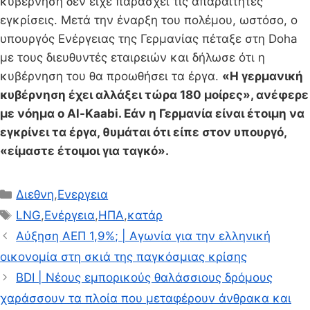
κυβέρνηση δεν είχε παράσχει τις απαραίτητες
εγκρίσεις. Μετά την έναρξη του πολέμου, ωστόσο, ο
υπουργός Ενέργειας της Γερμανίας πέταξε στη Doha
με τους διευθυντές εταιρειών και δήλωσε ότι η
κυβέρνηση του θα προωθήσει τα έργα.
«Η γερμανική
κυβέρνηση έχει αλλάξει τώρα 180 μοίρες», ανέφερε
με νόημα ο Al-Kaabi. Εάν η Γερμανία είναι έτοιμη να
εγκρίνει τα έργα, θυμάται ότι είπε στον υπουργό,
«είμαστε έτοιμοι για ταγκό».
Κατηγορίες
Διεθνη
,
Ενεργεια
Ετικέτες
LNG
,
Ενέργεια
,
ΗΠΑ
,
κατάρ
Αύξηση ΑΕΠ 1,9%; | Αγωνία για την ελληνική
οικονομία στη σκιά της παγκόσμιας κρίσης
BDI | Νέους εμπορικούς θαλάσσιους δρόμους
χαράσσουν τα πλοία που μεταφέρουν άνθρακα και