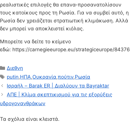
ρεαλιστικές επιλογές θα επανα-προσανατολίσουν
τους κατοίκους προς τη Ρωσία. Για να συμβεί αυτό, η
Ρωσία δεν χρειάζεται στρατιωτική κλιμάκωση. Αλλά
δεν μπορεί να αποκλειστεί κιόλας.
Μπορείτε να δείτε το κείμενο
εδώ: https://carnegieeurope.eu/strategiceurope/84376
Κατηγορίες
Διεθνη
Ετικέτες
putin
,
ΗΠΑ
,
Ουκρανία
,
πούτιν
,
Ρωσία
Ισραήλ – Barak ER | Διαλύουν τα Bayraktar
ΑΠΕ | Κλίμα σκεπτικισμού για τις εξορύξεις
υδρογονανθράκων
Τα σχόλια είναι κλειστά.