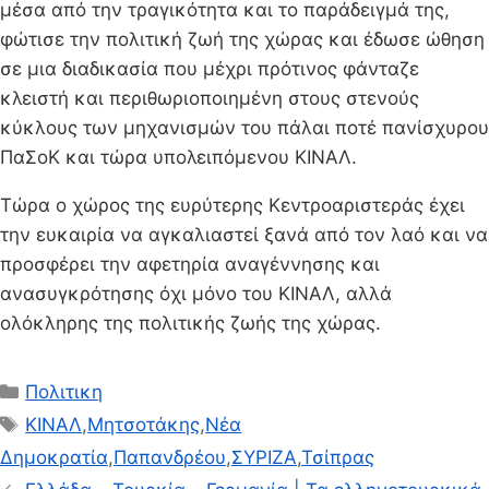
μέσα από την τραγικότητα και το παράδειγμά της,
φώτισε την πολιτική ζωή της χώρας και έδωσε ώθηση
σε μια διαδικασία που μέχρι πρότινος φάνταζε
κλειστή και περιθωριοποιημένη στους στενούς
κύκλους των μηχανισμών του πάλαι ποτέ πανίσχυρου
ΠαΣοΚ και τώρα υπολειπόμενου ΚΙΝΑΛ.
Τώρα ο χώρος της ευρύτερης Κεντροαριστεράς έχει
την ευκαιρία να αγκαλιαστεί ξανά από τον λαό και να
προσφέρει την αφετηρία αναγέννησης και
ανασυγκρότησης όχι μόνο του ΚΙΝΑΛ, αλλά
ολόκληρης της πολιτικής ζωής της χώρας.
Κατηγορίες
Πολιτικη
Ετικέτες
ΚΙΝΑΛ
,
Μητσοτάκης
,
Νέα
Δημοκρατία
,
Παπανδρέου
,
ΣΥΡΙΖΑ
,
Τσίπρας