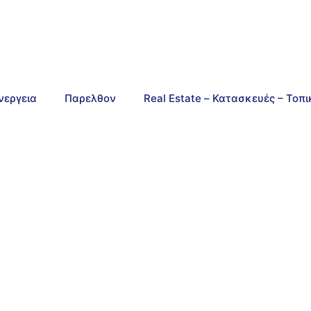
νεργεια
Παρελθον
Real Estate – Κατασκευές – Τοπ