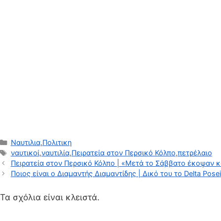
Κατηγορίες
Ναυτιλια
,
Πολιτικη
Ετικέτες
ναυτικοί
,
ναυτιλία
,
Πειρατεία στον Περσικό Κόλπο
,
πετρέλαιο
Πειρατεία στον Περσικό Κόλπο | «Μετά το Σάββατο έκοψαν κά
Ποιος είναι ο Διαμαντής Διαμαντίδης | Δικό του το Delta Pose
Τα σχόλια είναι κλειστά.