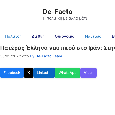
De-Facto
Η πολιτική με άλλο μάτι
Πολιτικη
Διεθνη
Οικονομια
Ναυτιλια
Ε
Πατέρας Έλληνα ναυτικού στο Ιράν: Στ
30/05/2022
από
By De-Facto Team
Facebook
X
LinkedIn
WhatsApp
Viber