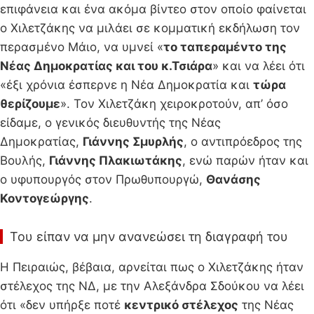
επιφάνεια και ένα ακόμα βίντεο στον οποίο φαίνεται
ο Χιλετζάκης να μιλάει σε κομματική εκδήλωση τον
περασμένο Μάιο, να υμνεί «
το ταπεραμέντο της
Νέας Δημοκρατίας και του κ.Τσιάρα
» και να λέει ότι
«έξι χρόνια έσπερνε η Νέα Δημοκρατία και
τώρα
θερίζουμε
». Τον Χιλετζάκη χειροκροτούν, απ’ όσο
είδαμε, ο γενικός διευθυντής της Νέας
Δημοκρατίας,
Γιάννης Σμυρλής
, ο αντιπρόεδρος της
Βουλής,
Γιάννης Πλακιωτάκης
, ενώ παρών ήταν και
ο υφυπουργός στον Πρωθυπουργώ,
Θανάσης
Κοντογεώργης
.
Του είπαν να μην ανανεώσει τη διαγραφή του
Η Πειραιώς, βέβαια, αρνείται πως ο Χιλετζάκης ήταν
στέλεχος της ΝΔ, με την Αλεξάνδρα Σδούκου να λέει
ότι «δεν υπήρξε ποτέ
κεντρικό στέλεχος
της Νέας