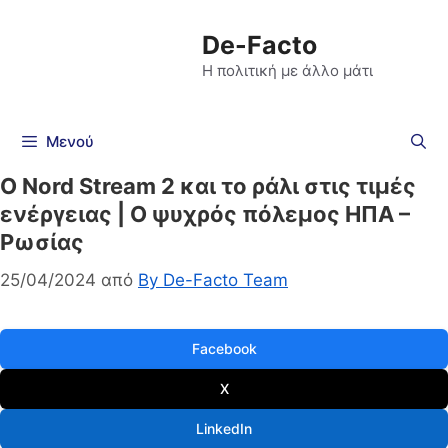
De-Facto
Η πολιτική με άλλο μάτι
Μενού
Ο Nord Stream 2 και το ράλι στις τιμές
ενέργειας | Ο ψυχρός πόλεμος ΗΠΑ –
Ρωσίας
25/04/2024
από
By De-Facto Team
Facebook
X
LinkedIn