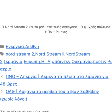
Ο Nord Stream 2 και το ράλι στις τιμές ενέργειας | Ο ψυχρός πόλεμος
ΗΠΑ – Ρωσίας
Κατηγορίες
Ενεργεια
,
Διεθνη
Ετικέτες
nord stream 2
,
Nord Stream II
,
NordStream
2
,
Γερμανία
,
Ευρώπη
,
ΗΠΑ
,
μπάιντεν
,
Ουκρανία
,
πούτιν
,
Ρ
αέριο
ΠΝΟ – Απεργία | Δεμένα τα πλοία στα λιμάνια για
48 ώρες
ΟΛΘ | Αυξάνει το μερίδιό του ο Ιβάν Σαββίδης
(χωρίς λόγο;)