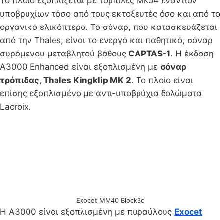
Το πλοίο εξοπλίζεται με τορπίλες Mk54 εναντίον
υποβρυχίων τόσο από τους εκτοξευτές όσο και από το
οργανικό ελικόπτερο. Το σόναρ, που κατασκευάζεται
από την Thales, είναι το ενεργό και παθητικό, σόναρ
συρόμενου μεταβλητού βάθους
CAPTAS-1
. Η έκδοση
A3000 Enhanced είναι εξοπλισμένη με
σόναρ
τρόπιδας, Thales Kingklip MK 2
. Το πλοίο είναι
επίσης εξοπλισμένο με αντι-υποβρύχια δολώματα
Lacroix.
Exocet MM40 Block3c
Η A3000 είναι εξοπλισμένη με πυραύλους
Exocet