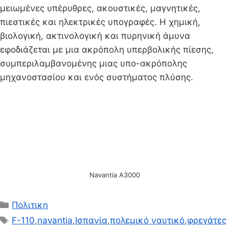
μειωμένες υπέρυθρες, ακουστικές, μαγνητικές,
πιεστικές και ηλεκτρικές υπογραφές. Η χημική,
βιολογική, ακτινολογική και πυρηνική άμυνα
εφοδιάζεται με μια ακρόπολη υπερβολικής πίεσης,
συμπεριλαμβανομένης μιας υπο-ακρόπολης
μηχανοστασίου και ενός συστήματος πλύσης.
Navantia A3000
Κατηγορίες
Πολιτικη
Ετικέτες
F-110
,
navantia
,
Ισπανία
,
πολεμικό ναυτικό
,
φρεγάτες