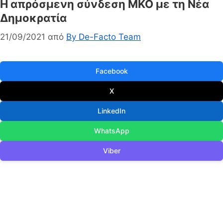
Η απρόσμενη σύνδεση ΜΚΟ με τη Νέα
Δημοκρατία
21/09/2021
από
By De-Facto Team
Facebook
X
LinkedIn
WhatsApp
Viber