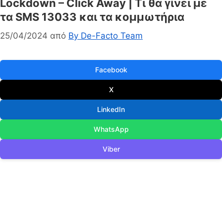
Lockdown – Click Away | Τι θα γίνει με
τα SMS 13033 και τα κομμωτήρια
25/04/2024
από
By De-Facto Team
Facebook
X
LinkedIn
WhatsApp
Viber