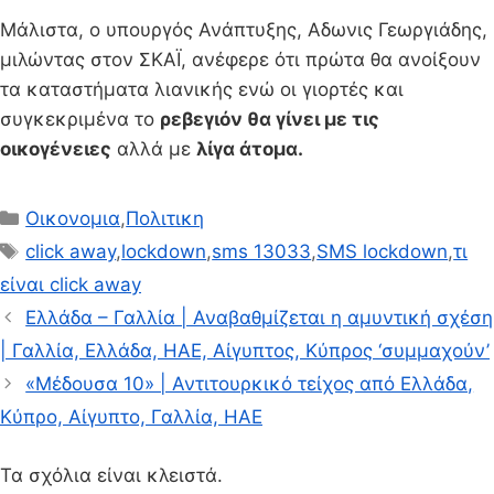
Μάλιστα, ο υπουργός Ανάπτυξης, Αδωνις Γεωργιάδης,
μιλώντας στον ΣΚΑΪ, ανέφερε ότι πρώτα θα ανοίξουν
τα καταστήματα λιανικής ενώ οι γιορτές και
συγκεκριμένα το
ρεβεγιόν θα γίνει με τις
οικογένειες
αλλά με
λίγα άτομα.
Κατηγορίες
Οικονομια
,
Πολιτικη
Ετικέτες
click away
,
lockdown
,
sms 13033
,
SMS lockdown
,
τι
είναι click away
Ελλάδα – Γαλλία | Αναβαθμίζεται η αμυντική σχέση
| Γαλλία, Ελλάδα, ΗΑΕ, Αίγυπτος, Κύπρος ‘συμμαχούν’
«Μέδουσα 10» | Αντιτουρκικό τείχος από Ελλάδα,
Κύπρο, Αίγυπτο, Γαλλία, ΗΑΕ
Τα σχόλια είναι κλειστά.