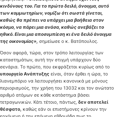
κινδύνους του. Για το πρώτο δειλό, άνοιγμα, αυτό
των κομμωτηρίων, νομίζω ότι σωστά γίνεται,
καθώς θα πρέπει να υπάρχει μια βοήθεια στον
κόσμο, να πάρει μια ανάσα, καθώς ανεβάζει το
ηθικό. Είναι μια αποσυμπίεση κι ένα δειλό άνοιγμα
της οικονομίας»,
σημείωσε ο κ. Βατόπουλος.
Όσον αφορά, τώρα, στον τρόπο λειτουργίας των
καταστημάτων, αυτή την στιγμή υπάρχουν δύο
σενάρια. Το πρώτο, που εκφράζεται κυρίως από το
υπουργείο Ανάπτυξης
είναι, όταν έρθει η ώρα, το
λιανεμπόριο να λειτουργήσει κανονικά με μόνους
περιορισμούς, την χρήση του 13032 και τον ανώτατο
αριθμό ατόμων σε κάθε κατάστημα βάσει
τετραγωνικών. Κάτι τέτοιο, πάντως,
δεν αποτελεί
θέσφατο,
καθώς εάν οι επιστήμονες κρίνουν την
ερχόμενη ή την επόμενη εβδομάδα πως το