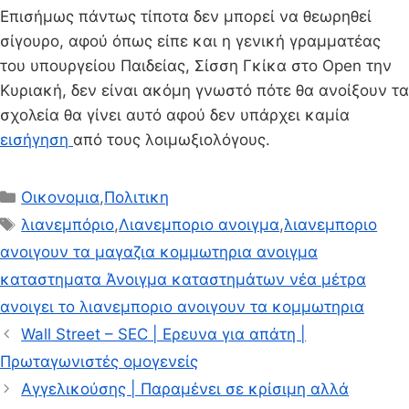
Επισήμως πάντως τίποτα δεν μπορεί να θεωρηθεί
σίγουρο, αφού όπως είπε και η γενική γραμματέας
του υπουργείου Παιδείας, Σίσση Γκίκα στο Open την
Κυριακή, δεν είναι ακόμη γνωστό πότε θα ανοίξουν τα
σχολεία θα γίνει αυτό αφού δεν υπάρχει καμία
εισήγηση
από τους λοιμωξιολόγους.
Κατηγορίες
Οικονομια
,
Πολιτικη
Ετικέτες
λιανεμπόριο
,
Λιανεμποριο ανοιγμα
,
λιανεμποριο
ανοιγουν τα μαγαζια κομμωτηρια ανοιγμα
καταστηματα Άνοιγμα καταστημάτων νέα μέτρα
ανοιγει το λιανεμποριο ανοιγουν τα κομμωτηρια
Wall Street – SEC | Ερευνα για απάτη |
Πρωταγωνιστές ομογενείς
Αγγελικούσης | Παραμένει σε κρίσιμη αλλά