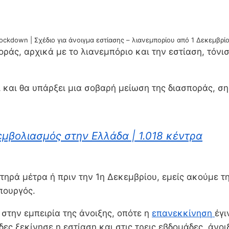
ockdown | Σχέδιο για άνοιγμα εστίασης – λιανεμπορίου από 1 Δεκεμβρί
γοράς, αρχικά με το λιανεμπόριο και την εστίαση, τό
αι και θα υπάρξει μια σοβαρή μείωση της διασποράς, 
 εμβολιασμός στην Ελλάδα | 1.018 κέντρα
στηρά μέτρα ή πριν την 1η Δεκεμβρίου, εμείς ακούμε τ
πουργός.
 στην εμπειρία της άνοιξης, οπότε η
επανεκκίνηση
έγι
ες ξεκίνησε η εστίαση και στις τρεις εβδομάδες, άνοι