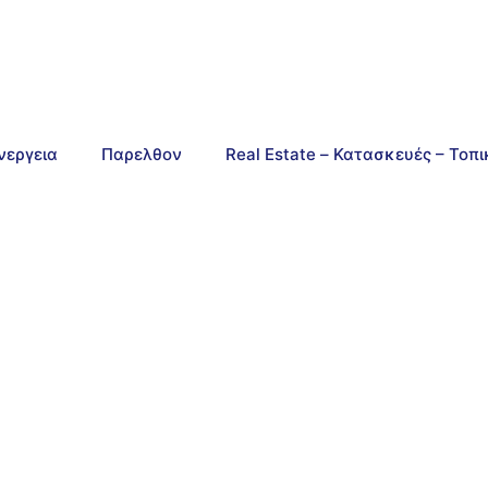
νεργεια
Παρελθον
Real Estate – Κατασκευές – Τοπ