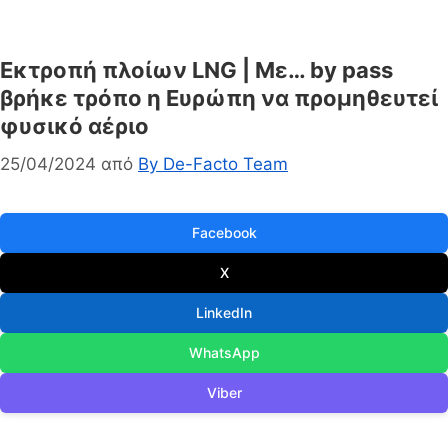
Εκτροπή πλοίων LNG | Με… by pass
βρήκε τρόπο η Ευρώπη να προμηθευτεί
φυσικό αέριο
25/04/2024
από
By De-Facto Team
Facebook
X
LinkedIn
WhatsApp
Viber