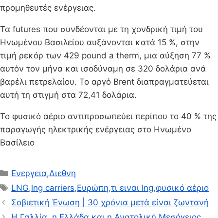
προμηθευτές ενέργειας.
Τα futures που συνδέονται με τη χονδρική τιμή του
Ηνωμένου Βασιλείου αυξάνονται κατά 15 %, στην
τιμή ρεκόρ των 429 pound a therm, μια αύξηση 77 %
αυτόν τον μήνα και ισοδύναμη σε 320 δολάρια ανά
βαρέλι πετρελαίου. Το αργό Brent διαπραγματεύεται
αυτή τη στιγμή στα 72,41 δολάρια.
Το φυσικό αέριο αντιπροσωπεύει περίπου το 40 % της
παραγωγής ηλεκτρικής ενέργειας στο Ηνωμένο
Βασίλειο
Κατηγορίες
Ενεργεια
,
Διεθνη
Ετικέτες
LNG
,
lng carriers
,
Ευρώπη
,
τι ειναι lng
,
φυσικό αέριο
Σοβιετική Ένωση | 30 χρόνια μετά είναι ζωντανή
Η Γαλλία, η Ελλάδα και η Ανατολική Μεσόγειος