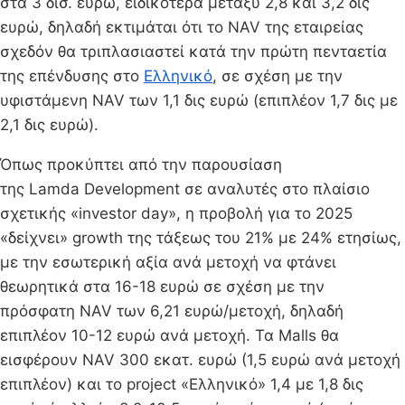
στα 3 δισ. ευρώ, ειδικότερα μεταξύ 2,8 και 3,2 δις
ευρώ, δηλαδή εκτιμάται ότι το NAV της εταιρείας
σχεδόν θα τριπλασιαστεί κατά την πρώτη πενταετία
της επένδυσης στο
Ελληνικό
, σε σχέση με την
υφιστάμενη NAV των 1,1 δις ευρώ (επιπλέον 1,7 δις με
2,1 δις ευρώ).
Όπως προκύπτει από την παρουσίαση
της Lamda Development σε αναλυτές στο πλαίσιο
σχετικής «investor day», η προβολή για το 2025
«δείχνει» growth της τάξεως του 21% με 24% ετησίως,
με την εσωτερική αξία ανά μετοχή να φτάνει
θεωρητικά στα 16-18 ευρώ σε σχέση με την
πρόσφατη NAV των 6,21 ευρώ/μετοχή, δηλαδή
επιπλέον 10-12 ευρώ ανά μετοχή. Τα Malls θα
εισφέρουν NAV 300 εκατ. ευρώ (1,5 ευρώ ανά μετοχή
επιπλέον) και το project «Ελληνικό» 1,4 με 1,8 δις