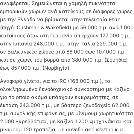
αναφέρεται. Σημειώνεται η χαμηλή πυκνότητα
εμπορικών χώρων ανά κατοίκους σε διάφορες χώρες,
με την Ελλάδα να βρίσκεται στην τελευταία θέση
(πηγή: Cushman & Wakefield) με 56.000 τ.μ. ανά 1.000
κατοίκους όταν στη Γερμανία υπάρχουν 177.000 τ.μ.,
στην Ισπανία 248.000 τ.μ., στην Ιταλία 229.000 τ.μ.,
σε Βαλκανικές χώρες από 88.000 έως 107.000 τ.μ.
και σε χώρες του βορρά από 380.000 τ.μ. (Σουηδία)
έως 857.000 τ.μ. (Νορβηγία).
Αναφορά γίνεται για το IRC (168.000 τ.μ.), το
ολοκληρωμένο ξενοδοχειακό συγκρότημα με Καζίνο
για το οποίο ακόμα υπάρχουν εκκρεμότητες, σε
έκταση 243.000 τ.μ., με 5άστερο ξενοδοχείο 62.000
τ.μ. συνολικής επιφάνειας, με μίνιμουμ χωρητικότητα
2.000 «κρεββάτια», με Καζίνο 1.200 «μηχανάκια» και
μίνιμουμ 120 τραπέζια, με συνεδριακό κέντρο κ.α.