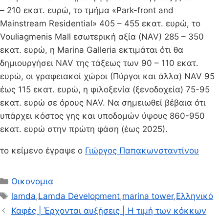
– 210 εκατ. ευρώ, το τμήμα «Park-front and
Mainstream Residential» 405 – 455 εκατ. ευρώ, το
Vouliagmenis Mall εσωτερική αξία (NAV) 285 – 350
εκατ. ευρώ, η Marina Galleria εκτιμάται ότι θα
δημιουργήσει NAV της τάξεως των 90 – 110 εκατ.
ευρώ, οι γραφειακοί χώροι (Πύργοι και άλλα) NAV 95
έως 115 εκατ. ευρώ, η φιλοξενία (ξενοδοχεία) 75-95
εκατ. ευρώ σε όρους NAV. Να σημειωθεί βέβαια ότι
υπάρχει κόστος γης και υποδομών ύψους 860-950
εκατ. ευρώ στην πρώτη φάση (έως 2025).
το κείμενο έγραψε ο
Γιώργος Παπακωνσταντίνου
Κατηγορίες
Οικονομια
Ετικέτες
lamda
,
Lamda Development
,
marina tower
,
Ελληνικό
Καφές | Έρχονται αυξήσεις | H τιμή των κόκκων