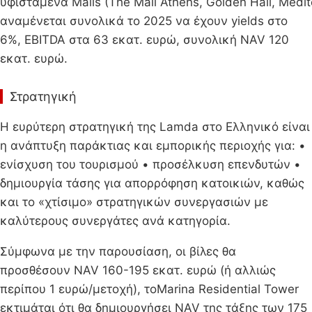
υφιστάμενα Malls (The Mall Athens, Golden Hall, Medi
αναμένεται συνολικά το 2025 να έχουν yields στο
6%, EBITDA στα 63 εκατ. ευρώ, συνολική NAV 120
εκατ. ευρώ.
Στρατηγική
Η ευρύτερη στρατηγική της Lamda στο Ελληνικό είναι
η ανάπτυξη παράκτιας και εμπορικής περιοχής για: •
ενίσχυση του τουρισμού • προσέλκυση επενδυτών •
δημιουργία τάσης για απορρόφηση κατοικιών, καθώς
και το «χτίσιμο» στρατηγικών συνεργασιών με
καλύτερους συνεργάτες ανά κατηγορία.
Σύμφωνα με την παρουσίαση, οι βίλες θα
προσθέσουν NAV 160-195 εκατ. ευρώ (ή αλλιώς
περίπου 1 ευρώ/μετοχή), τοMarina Residential Tower
εκτιμάται ότι θα δημιουργήσει NAV της τάξης των 175