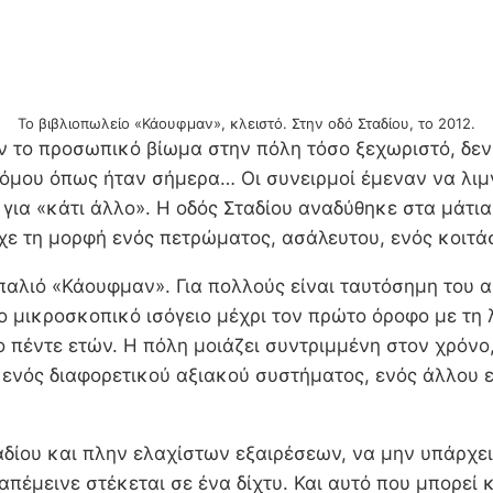
Το βιβλιοπωλείο «Κάουφμαν», κλειστό. Στην οδό Σταδίου, το 2012.
 το προσωπικό βίωμα στην πόλη τόσο ξεχωριστό, δεν 
όμου όπως ήταν σήμερα… Οι συνειρμοί έμεναν να λιμ
για «κάτι άλλο». Η οδός Σταδίου αναδύθηκε στα μάτια
ίχε τη μορφή ενός πετρώματος, ασάλευτου, ενός κοιτ
αλιό «Κάουφμαν». Για πολλούς είναι ταυτόσημη του α
το μικροσκοπικό ισόγειο μέχρι τον πρώτο όροφο με τη
ο πέντε ετών. Η πόλη μοιάζει συντριμμένη στον χρόνο
, ενός διαφορετικού αξιακού συστήματος, ενός άλλου
αδίου και πλην ελαχίστων εξαιρέσεων, να μην υπάρχει
πέμεινε στέκεται σε ένα δίχτυ. Και αυτό που μπορεί κ