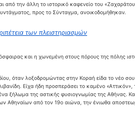
αι από την άλλη το ιστορικό καφενείο του «Ζαχαράτου
 Συντάγματος, προς το Σύνταγμα, ανοικοδομήθηκαν.
ριπέτεια των πλειστηριασμών
σφαιρας και η χωνεμένη στους πόρους της πόλης ιστο
ου, όταν λοξοδρομώντας στην Κοραή είδα το νέο σουβ
βανίδη. Είχα ήδη προσπεράσει το καμένο «Αττικόν», τ
να ξήλωμα της αστικής φυσιογνωμίας της Αθήνας. Και
ων Αθηναίων από τον 19ο αιώνα, την ένιωθα αποστεωμέ