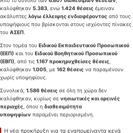
Από το σύνολο των
6.807 διαθέσιμων θέσεων
,
καλύφθηκαν
5.383
, ενώ
1.424 θέσεις
έμειναν
ακάλυπτες
λόγω έλλειψης ενδιαφέροντος
από τους
υποψήφιους που βρίσκονται στους ισχύοντες πίνακες
του
ΑΣΕΠ
.
Στον τομέα του
Ειδικού Εκπαιδευτικού Προσωπικού
(ΕΕΠ)
και του
Ειδικού Βοηθητικού Προσωπικού
(ΕΒΠ)
, από τις
1.167 προκηρυχθείσες θέσεις
,
καλύφθηκαν
1.005
, με
162 θέσεις
να παραμένουν
χωρίς υποψηφίους.
Συνολικά,
1.586 θέσεις
σε όλη τη χώρα δεν
καλύφθηκαν, κυρίως σε
νησιωτικές και ορεινές
περιοχές
, όπου η
διαθεσιμότητα
υποψηφίων
παραμένει περιορισμένη.
Η νέα προκήρυξη για τα εναπομείναντα κενά