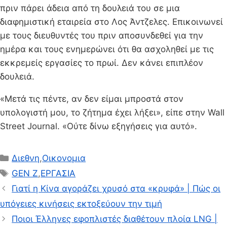
πριν πάρει άδεια από τη δουλειά του σε μια
διαφημιστική εταιρεία στο Λος Άντζελες. Επικοινωνεί
με τους διευθυντές του πριν αποσυνδεθεί για την
ημέρα και τους ενημερώνει ότι θα ασχοληθεί με τις
εκκρεμείς εργασίες το πρωί. Δεν κάνει επιπλέον
δουλειά.
«Μετά τις πέντε, αν δεν είμαι μπροστά στον
υπολογιστή μου, το ζήτημα έχει λήξει», είπε στην Wall
Street Journal. «Ούτε δίνω εξηγήσεις για αυτό».
Κατηγορίες
Διεθνη
,
Οικονομια
Ετικέτες
GEN Z
,
ΕΡΓΑΣΙΑ
Γιατί η Κίνα αγοράζει χρυσό στα «κρυφά» | Πώς οι
υπόγειες κινήσεις εκτοξεύουν την τιμή
Ποιοι Έλληνες εφοπλιστές διαθέτουν πλοία LNG |