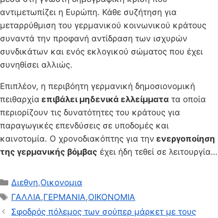
αντιμετωπίζει η Ευρώπη. Κάθε συζήτηση για
μεταρρύθμιση του γερμανικού κοινωνικού κράτους
συναντά την προφανή αντίδραση των ισχυρών
συνδικάτων και ενός εκλογικού σώματος που έχει
συνηθίσει αλλιώς.
Επιπλέον, η περιβόητη γερμανική δημοσιονομική
πειθαρχία
επιβάλει μηδενικά ελλείμματα
τα οποία
περιορίζουν τις δυνατότητες του κράτους για
παραγωγικές επενδύσεις σε υποδομές και
καινοτομία. Ο χρονοδιακόπτης για την
ενεργοποίηση
της γερμανικής βόμβας
έχει ήδη τεθεί σε λειτουργία…
Κατηγορίες
Διεθνη
,
Οικονομια
Ετικέτες
ΓΑΛΛΙΑ
,
ΓΕΡΜΑΝΙΑ
,
ΟΙΚΟΝΟΜΙΑ
Σφοδρός πόλεμος των σούπερ μάρκετ με τους