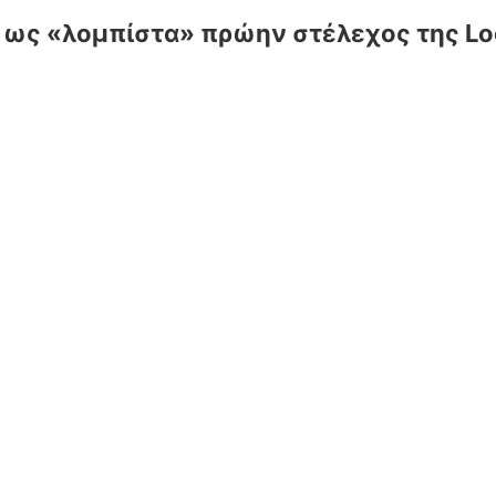
βε ως «λομπίστα» πρώην στέλεχος της Lo