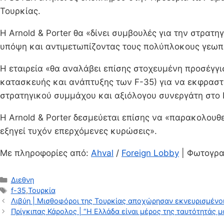
Τουρκίας.
Η Arnold & Porter θα «δίνει συμβουλές για την στρ
υπόψη και αντιμετωπίζοντας τους πολύπλοκους γεωπο
Η εταιρεία «θα αναλάβει επίσης στοχευμένη προσέγγ
κατασκευής και ανάπτυξης των F-35) για να εκφραστ
στρατηγικού συμμάχου και αξιόλογου συνεργάτη στο
Η Arnold & Porter δεσμεύεται επίσης να «παρακολουθ
εξηγεί τυχόν επερχόμενες κυρώσεις».
Με πληροφορίες από:
Ahval
/
Foreign Lobby
| Φωτογρα
Κατηγορίες
Διεθνη
Ετικέτες
f-35
,
Τουρκία
Λιβύη | Μισθοφόροι της Τουρκίας αποχώρησαν εκνευρισμένοι
Πρίγκιπας Κάρολος | “Η Ελλάδα είναι μέρος της ταυτότητάς μο