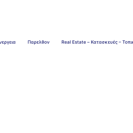
νεργεια
Παρελθον
Real Estate – Κατασκευές – Τοπ