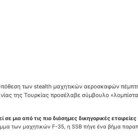
ν υπόθεση των stealth μαχητικών αεροσκαφών πέμπ
νίας της Τουρκίας προσέλαβε σύμβουλο «λομπίστα» 
 σε μια από τις πιο διάσημες δικηγορικές εταιρείες
αμμα των μαχητικών F-35, η SSB πήγε ένα βήμα παρα