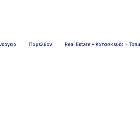
νεργεια
Παρελθον
Real Estate – Κατασκευές – Τοπ