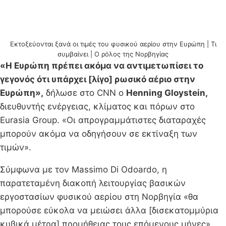
Εκτοξεύονται ξανά οι τιμές του φυσικού αερίου στην Ευρώπη | Τι
συμβαίνει | Ο ρόλος της Νορβηγίας
«Η Ευρώπη πρέπει ακόμα να αντιμετωπίσει το
γεγονός ότι υπάρχει [λίγο] ρωσικό αέριο στην
Ευρώπη»,
δήλωσε στο CNN ο
Henning Gloystein,
διευθυντής ενέργειας, κλίματος και πόρων στο
Eurasia Group. «Οι απρογραμμάτιστες διαταραχές
μπορούν ακόμα να οδηγήσουν σε εκτίναξη των
τιμών».
Σύμφωνα με τον Massimo Di Odoardo, η
παρατεταμένη διακοπή λειτουργίας βασικών
εργοστασίων φυσικού αερίου στη Νορβηγία «θα
μπορούσε εύκολα να μειώσει άλλα [δισεκατομμύρια
κυβικά μέτρα] προμήθειας τους επόμενους μήνες».