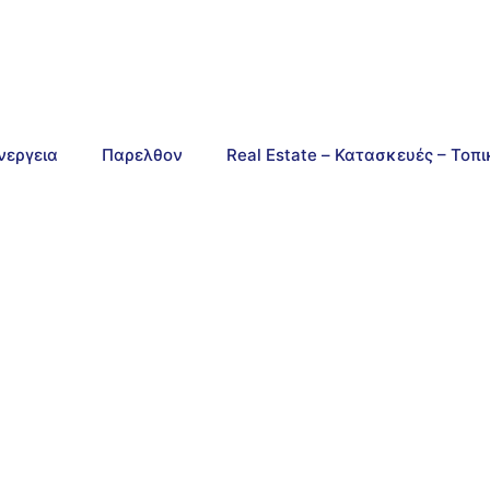
νεργεια
Παρελθον
Real Estate – Κατασκευές – Τοπ