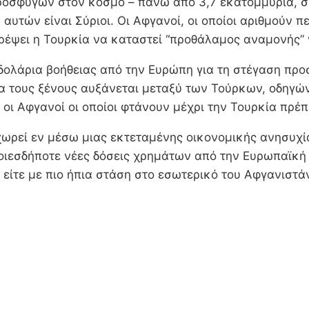
προσφύγων στον κόσμο – πάνω από 3,7 εκατομμύρια,
αυτών είναι Σύριοι. Οι Αφγανοί, οι οποίοι αριθμούν π
τρέψει η Τουρκία να καταστεί “προθάλαμος αναμονής” 
δολάρια βοήθειας από την Ευρώπη για τη στέγαση προ
για τους ξένους αυξάνεται μεταξύ των Τούρκων, οδηγ
ρα, οι Αφγανοί οι οποίοι φτάνουν μέχρι την Τουρκία πρ
οχωρεί εν μέσω μιας εκτεταμένης οικονομικής ανησυχ
ιεσδήποτε νέες δόσεις χρημάτων από την Ευρωπαϊκή 
 είτε με πιο ήπια στάση στο εσωτερικό του Αφγανιστά