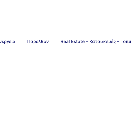
νεργεια
Παρελθον
Real Estate – Κατασκευές – Τοπ