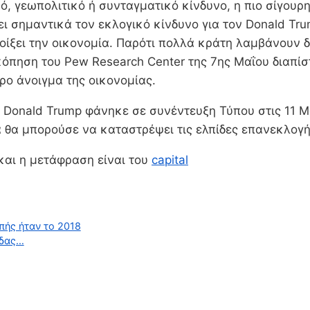
ό, γεωπολιτικό ή συνταγματικό κίνδυνο, η πιο σίγουρ
σει σημαντικά τον εκλογικό κίνδυνο για τον Donald Tr
ίξει την οικονομία. Παρότι πολλά κράτη λαμβάνουν δ
σκόπηση του Pew Research Center της 7ης Μαΐου διαπ
ορο άνοιγμα της οικονομίας.
 ο Donald Trump φάνηκε σε συνέντευξη Τύπου στις 11 
 θα μπορούσε να καταστρέψει τις ελπίδες επανεκλογή
και η μετάφραση είναι του
capital
πής ήταν το 2018
άδας…