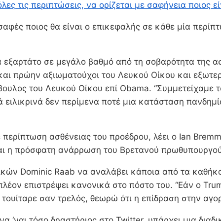
ε όλες τις περιπτώσεις, να ορίζεται με σαφήνεια ποιος 
ι σαφές ποιος θα είναι ο επικεφαλής σε κάθε μία περί
εξαρτάτο σε μεγάλο βαθμό από τη σοβαρότητα της ασθέ
 και πρώην αξιωματούχοι του Λευκού Οίκου και εξωτε
βουλος του Λευκού Οίκου επί Obama. “Συμμετείχαμε τα
 ειλικρινά δεν περίμενα ποτέ μια κατάσταση πανδημί
περίπτωση ασθένειας του προέδρου, λέει ο Ian Bremmer
ίναι η πρόσφατη ανάρρωση του Βρετανού πρωθυπουργού
κών Dominic Raab να αναλάβει κάποια από τα καθήκον
 πλέον επιστρέψει κανονικά στο πόστο του. “Εάν ο Tr
τουίταρε σαν τρελός, θεωρώ ότι η επίδραση στην αγορ
α ‘ναι τόσο δραστήριος στο Twitter, υπάρχει μια δια