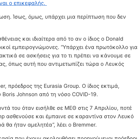
είναι ο επικεφαλής.
πτωση. Ίσως, όμως, υπάρχει μια περίπτωση που δεν
νειας και ιδιαίτερα από το αν ο ίδιος ο Donald
ρικοί εμπειρογνώμονες. “Υπάρχει ένα πρωτόκολλο για
κτικά σε ασκήσεις για το τι πρέπει να κάνουμε σε
ας, όπως αυτή που αντιμετωπίζει τώρα ο Λευκός
, πρόεδρος της Eurasia Group. Ο ίδιος εκτιμά,
 Boris Johnson από τη νόσο COVID-19.
τά του όταν εισήλθε σε ΜΕΘ στις 7 Απριλίου, ποτέ
ump ασθενούσε και έμπαινε σε καραντίνα στον Λευκό
ά θα ήταν αμελητέα”, λέει ο Bremmer.
δικασία που έχουν ακολουθήσει προηγούμενοι πρόεδροι