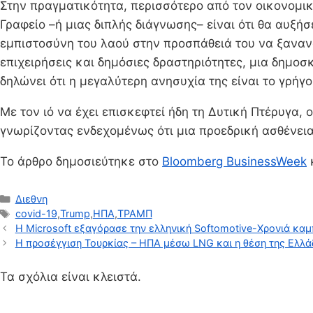
Στην πραγματικότητα, περισσότερο από τον οικονομικ
Γραφείο –ή μιας διπλής διάγνωσης– είναι ότι θα αυξή
εμπιστοσύνη του λαού στην προσπάθειά του να ξανανο
επιχειρήσεις και δημόσιες δραστηριότητες, μια δημο
δηλώνει ότι η μεγαλύτερη ανησυχία της είναι το γρήγ
Με τον ιό να έχει επισκεφτεί ήδη τη Δυτική Πτέρυγα,
γνωρίζοντας ενδεχομένως ότι μια προεδρική ασθένεια
To άρθρο δημοσιεύτηκε στο
Bloomberg BusinessWeek
Κατηγορίες
Διεθνη
Ετικέτες
covid-19
,
Trump
,
ΗΠΑ
,
ΤΡΑΜΠ
Η Microsoft εξαγόρασε την ελληνική Softomotive-Χρονιά καμ
Η προσέγγιση Τουρκίας – ΗΠΑ μέσω LNG και η θέση της Ελλ
Τα σχόλια είναι κλειστά.