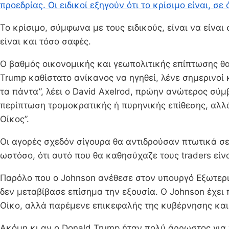
προεδρίας. Οι ειδικοί εξηγούν ότι το κρίσιμο είναι, σ
Το κρίσιμο, σύμφωνα με τους ειδικούς, είναι να είνα
είναι και τόσο σαφές.
Ο βαθμός οικονομικής και γεωπολιτικής επίπτωσης θα 
Trump καθίστατο ανίκανος να ηγηθεί, λένε σημερινοί
τα πάντα”, λέει ο David Axelrod, πρώην ανώτερος σύμ
περίπτωση τρομοκρατικής ή πυρηνικής επίθεσης, αλλά
Οίκος”.
Οι αγορές σχεδόν σίγουρα θα αντιδρούσαν πτωτικά σε 
ωστόσο, ότι αυτό που θα καθησύχαζε τους traders ε
Παρόλο που ο Johnson ανέθεσε στον υπουργό Εξωτερι
δεν μεταβίβασε επίσημα την εξουσία. Ο Johnson έχει
Οίκο, αλλά παρέμενε επικεφαλής της κυβέρνησης και 
Ακόμη κι αν ο Donald Trump ήταν πολύ άρρωστος για ν