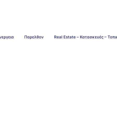
νεργεια
Παρελθον
Real Estate – Κατασκευές – Τοπ