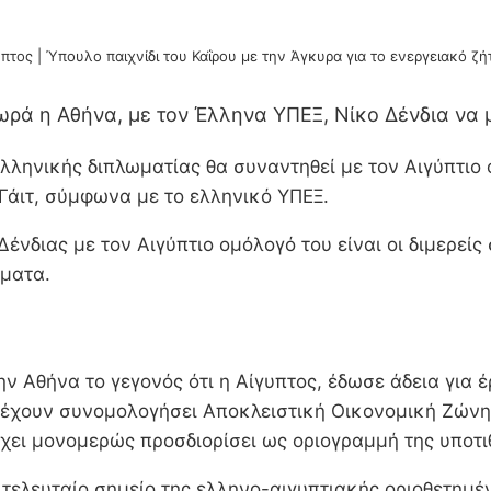
πτος | Ύπουλο παιχνίδι του Καΐρου με την Άγκυρα για το ενεργειακό ζ
ωρά η Αθήνα, με τον Έλληνα ΥΠΕΞ, Νίκο Δένδια να μ
ελληνικής διπλωματίας θα συναντηθεί με τον Αιγύπτιο
άιτ, σύμφωνα με το ελληνικό ΥΠΕΞ.
Δένδιας με τον Αιγύπτιο ομόλογό του είναι οι διμερεί
έματα.
ν Αθήνα το γεγονός ότι η Αίγυπτος, έδωσε άδεια για
ο έχουν συνομολογήσει Αποκλειστική Οικονομική Ζώνη
έχει μονομερώς προσδιορίσει ως οριογραμμή της υποτ
 τελευταίο σημείο της ελληνο-αιγυπτιακής οριοθετημέ