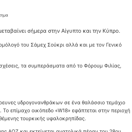
ήτημα
εταβαίνει σήμερα στην Αίγυπτο και την Κύπρο.
 ομόλογό του Σάμεχ Σούκρι αλλά και με τον Γενικό
ς σχέσεις, τα συμπεράσματα από το Φόρουμ Φιλίας,
 έρευνες υδρογονανθράκων σε ένα θαλάσσιο τεμάχιο
. Το επίμαχο οικόπεδο «W18» εφάπτεται στην περιοχή
ιθέμενης τουρκικής υφαλοκρηπίδας.
νης ΑΟΖ και εκτείνεται ανατολικά πέραν του 28ου