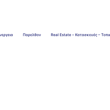
νεργεια
Παρελθον
Real Estate – Κατασκευές – Τοπ