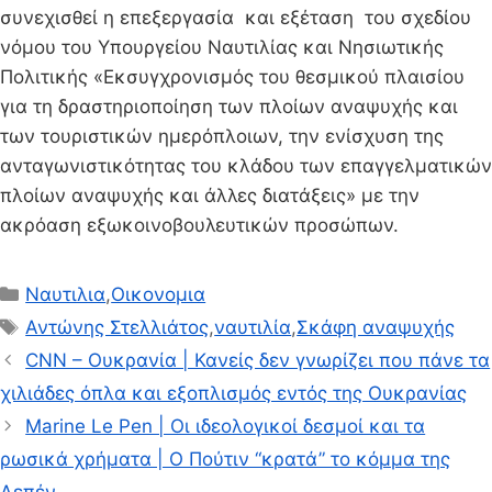
συνεχισθεί η επεξεργασία και εξέταση του σχεδίου
νόμου του Υπουργείου Ναυτιλίας και Νησιωτικής
Πολιτικής «Εκσυγχρονισμός του θεσμικού πλαισίου
για τη δραστηριοποίηση των πλοίων αναψυχής και
των τουριστικών ημερόπλοιων, την ενίσχυση της
ανταγωνιστικότητας του κλάδου των επαγγελματικών
πλοίων αναψυχής και άλλες διατάξεις» με την
ακρόαση εξωκοινοβουλευτικών προσώπων.
Κατηγορίες
Ναυτιλια
,
Οικονομια
Ετικέτες
Αντώνης Στελλιάτος
,
ναυτιλία
,
Σκάφη αναψυχής
CNN – Ουκρανία | Κανείς δεν γνωρίζει που πάνε τα
χιλιάδες όπλα και εξοπλισμός εντός της Ουκρανίας
Marine Le Pen | Οι ιδεολογικοί δεσμοί και τα
ρωσικά χρήματα | Ο Πούτιν “κρατά” το κόμμα της
Λεπέν