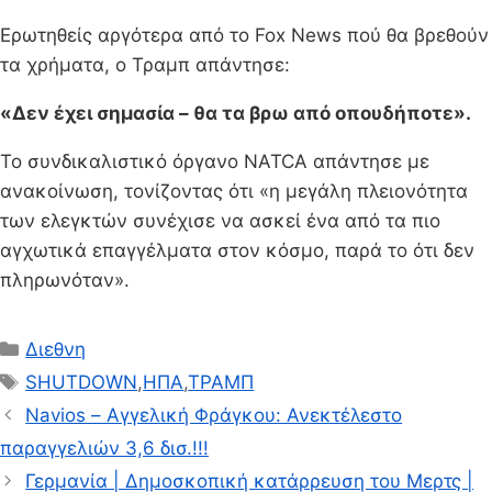
Ερωτηθείς αργότερα από το Fox News πού θα βρεθούν
τα χρήματα, ο Τραμπ απάντησε:
«Δεν έχει σημασία – θα τα βρω από οπουδήποτε».
Το συνδικαλιστικό όργανο NATCA απάντησε με
ανακοίνωση, τονίζοντας ότι «η μεγάλη πλειονότητα
των ελεγκτών συνέχισε να ασκεί ένα από τα πιο
αγχωτικά επαγγέλματα στον κόσμο, παρά το ότι δεν
πληρωνόταν».
Κατηγορίες
Διεθνη
Ετικέτες
SHUTDOWN
,
ΗΠΑ
,
ΤΡΑΜΠ
Navios – Αγγελική Φράγκου: Ανεκτέλεστο
παραγγελιών 3,6 δισ.!!!
Γερμανία | Δημοσκοπική κατάρρευση του Μερτς |