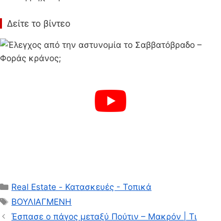
Δείτε το βίντεο
Κατηγορίες
Real Estate - Κατασκευές - Τοπικά
Ετικέτες
ΒΟΥΛΙΑΓΜΕΝΗ
Έσπασε ο πάγος μεταξύ Πούτιν – Μακρόν | Τι