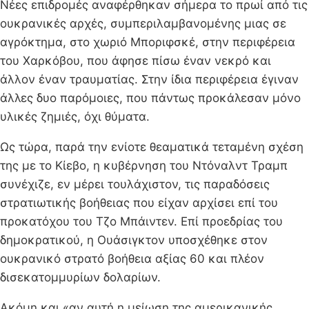
Νέες επιδρομές αναφέρθηκαν σήμερα το πρωί από τις
ουκρανικές αρχές, συμπεριλαμβανομένης μιας σε
αγρόκτημα, στο χωριό Μποριφσκέ, στην περιφέρεια
του Χαρκόβου, που άφησε πίσω έναν νεκρό και
άλλον έναν τραυματίας. Στην ίδια περιφέρεια έγιναν
άλλες δυο παρόμοιες, που πάντως προκάλεσαν μόνο
υλικές ζημιές, όχι θύματα.
Ως τώρα, παρά την ενίοτε θεαματικά τεταμένη σχέση
της με το Κίεβο, η κυβέρνηση του Ντόναλντ Τραμπ
συνέχιζε, εν μέρει τουλάχιστον, τις παραδόσεις
στρατιωτικής βοήθειας που είχαν αρχίσει επί του
προκατόχου του Τζο Μπάιντεν. Επί προεδρίας του
δημοκρατικού, η Ουάσιγκτον υποσχέθηκε στον
ουκρανικό στρατό βοήθεια αξίας 60 και πλέον
δισεκατομμυρίων δολαρίων.
Ακόμη και «αν αυτή η μείωση της αμερικανικής