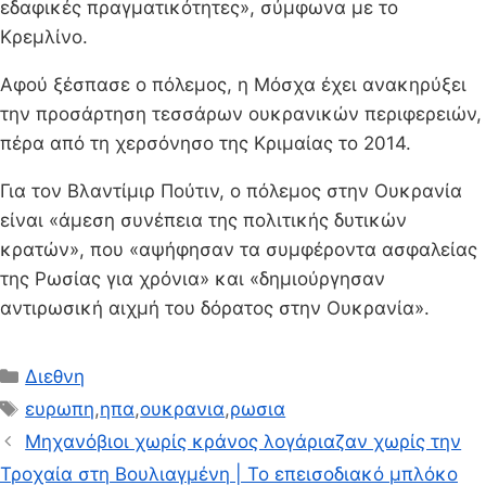
εδαφικές πραγματικότητες», σύμφωνα με το
Κρεμλίνο.
Αφού ξέσπασε ο πόλεμος, η Μόσχα έχει ανακηρύξει
την προσάρτηση τεσσάρων ουκρανικών περιφερειών,
πέρα από τη χερσόνησο της Κριμαίας το 2014.
Για τον Βλαντίμιρ Πούτιν, ο πόλεμος στην Ουκρανία
είναι «άμεση συνέπεια της πολιτικής δυτικών
κρατών», που «αψήφησαν τα συμφέροντα ασφαλείας
της Ρωσίας για χρόνια» και «δημιούργησαν
αντιρωσική αιχμή του δόρατος στην Ουκρανία».
Κατηγορίες
Διεθνη
Ετικέτες
ευρωπη
,
ηπα
,
ουκρανια
,
ρωσια
Μηχανόβιοι χωρίς κράνος λογάριαζαν χωρίς την
Τροχαία στη Βουλιαγμένη | Το επεισοδιακό μπλόκο