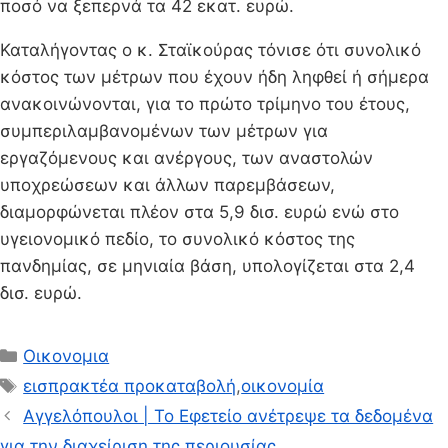
ποσό να ξεπερνά τα 42 εκατ. ευρώ.
Καταλήγοντας ο κ. Σταϊκούρας τόνισε ότι συνολικό
κόστος των μέτρων που έχουν ήδη ληφθεί ή σήμερα
ανακοινώνονται, για το πρώτο τρίμηνο του έτους,
συμπεριλαμβανομένων των μέτρων για
εργαζόμενους και ανέργους, των αναστολών
υποχρεώσεων και άλλων παρεμβάσεων,
διαμορφώνεται πλέον στα 5,9 δισ. ευρώ ενώ στο
υγειονομικό πεδίο, το συνολικό κόστος της
πανδημίας, σε μηνιαία βάση, υπολογίζεται στα 2,4
δισ. ευρώ.
Κατηγορίες
Οικονομια
Ετικέτες
εισπρακτέα προκαταβολή
,
οικονομία
Αγγελόπουλοι | Το Εφετείο ανέτρεψε τα δεδομένα
για την διαχείριση της περιουσίας