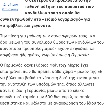
O
δεύτερος θα προέλθει από την
Δημήτρης
πιθανή αύξηση του ποσοστού των
Κατσαγάνης
κονδυλίων του τα οποία θα
συγκεντρωθούν στο «ειδικό λογαριασμό» για
«απρόβλεπτα» γεγονότα.
Την πίεση για
μείωση των συνεισφορών τους
-και
άρα μείωση του συνολικού ύψους των κονδυλίων του
κοινοτικού προϋπολογισμού-
έχoυν εκφράσει με
σαφήνεια ήδη ηγέτες χωρών όπως η Γερμανία.
Ο Γερμανός καγκελάριος Φρίντριχ Μερτς έχει
επισημάνει πως θα πρέπει κάθε χώρα – μέλος της ΕΕ
να βάλει πιο βαθιά το χέρι στη δική της «τσέπη» για
την ανάπτυξη των υποδομών της, όπως άλλωστε
κάνει η ίδια η Γερμανία, μέσω από το ειδικό
επενδυτικό ταμείο των 500 δισ. ευρώ, το οποίο
θεσπίστηκε και μάλιστα με αναθεώρηση του ίδιου του