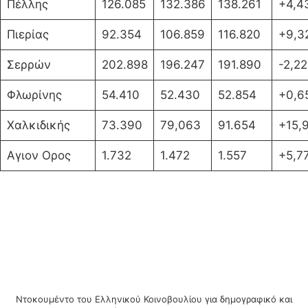
Πέλλης
126.085
132.386
138.261
+4,4
Πιερίας
92.354
106.859
116.820
+9,3
Σερρών
202.898
196.247
191.890
-2,22
Φλωρίνης
54.410
52.430
52.854
+0,6
Χαλκιδικής
73.390
79,063
91.654
+15,
Αγιον Ορος
1.732
1.472
1.557
+5,7
Ντοκουμέντο του Ελληνικού Κοινοβουλίου για δημογραφικό και