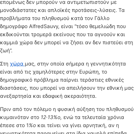
επομένως δεν μπορούν να αντιμετωπιστούν με
μονοδιάστατες και απλοϊκές προτάσεις-λύσεις. Τα
προβλήματα του πληθυσμού κατά τον Γάλλο
δημογράφο AlfredSauvy, είναι “τόσο θεμελιώδη που
εκδικούνται τρομερά εκεί­νους που τα αγνοούν και
καμμιά χώρα δεν μπορεί να ζήσει αν δεν πι­στεύει στη
ζωή”.
Στη
χώρα
μας, στην οποία σήμερα η γεννητικότητα
είναι από τις χαμηλότερες στην Ευρώπη, το
δημογραφικό πρόβλημα παίρνει τεράστιες εθνικές
διαστάσεις, που μπορεί να απειλήσουν την εθνική μας
ανεξαρτησία και εδαφική ακεραιότητα.
Πριν από τον πόλεμο η φυσική αύξηση του πληθυσμού
κυμαι­νόταν στο
12·13%ο,
ενώ τα τελευταία χρόνια
έπεσε στο 1
%ο
και τεί­νει να γίνει αρνητική, αν η
γεννητικότητα παραμείνει στα ίδια χαμη­λά επίπεδα,