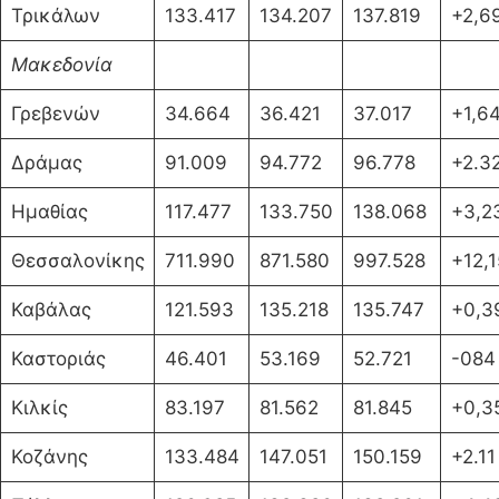
Τρικάλων
133.417
134.207
137.819
+2,6
Μακεδονία
Γρεβενών
34.664
36.421
37.017
+1,6
Δράμας
91.009
94.772
96.778
+2.3
Ημαθίας
117.477
133.750
138.068
+3,2
Θεσσαλονίκης
711.990
871.580
997.528
+12,1
Καβάλας
121.593
135.218
135.747
+0,3
Καστοριάς
46.401
53.169
52.721
-084
Κιλκίς
83.197
81.562
81.845
+0,3
Κοζάνης
133.484
147.051
150.159
+2.11