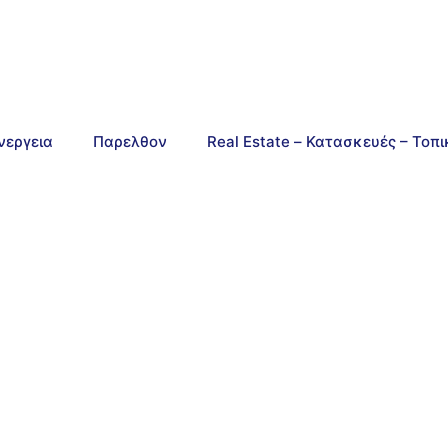
νεργεια
Παρελθον
Real Estate – Κατασκευές – Τοπ