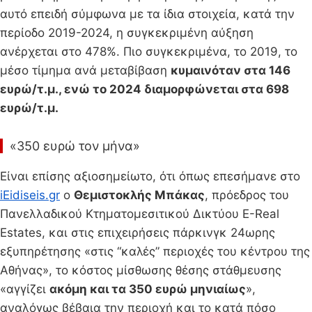
αυτό επειδή σύμφωνα με τα ίδια στοιχεία, κατά την
περίοδο 2019-2024, η συγκεκριμένη αύξηση
ανέρχεται στο 478%. Πιο συγκεκριμένα, το 2019, το
μέσο τίμημα ανά μεταβίβαση
κυμαινόταν στα 146
ευρώ/τ.μ., ενώ το 2024 διαμορφώνεται στα 698
ευρώ/τ.μ.
«350 ευρώ τον μήνα»
Είναι επίσης αξιοσημείωτο, ότι όπως επεσήμανε στο
iEidiseis.gr
ο
Θεμιστοκλής Μπάκας
, πρόεδρος του
Πανελλαδικού Κτηματομεσιτικού Δικτύου E-Real
Estates, και στις επιχειρήσεις πάρκινγκ 24ωρης
εξυπηρέτησης «στις “καλές” περιοχές του κέντρου της
Αθήνας», το κόστος μίσθωσης θέσης στάθμευσης
«αγγίζει
ακόμη και τα 350 ευρώ μηνιαίως
»,
αναλόγως βέβαια την περιοχή και το κατά πόσο