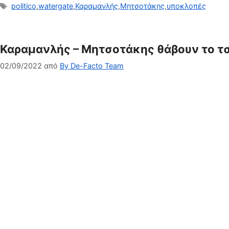
Ετικέτες
politico
,
watergate
,
Καραμανλής
,
Μητσοτάκης
,
υποκλοπές
Καραμανλής – Μητσοτάκης θάβουν το τ
02/09/2022
από
By De-Facto Team