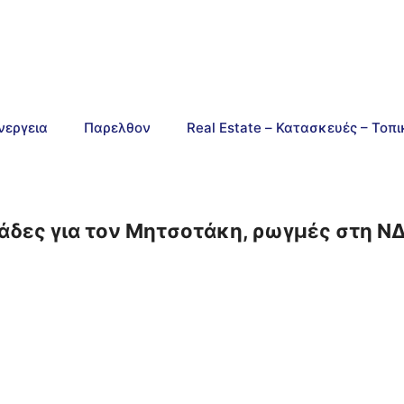
νεργεια
Παρελθον
Real Estate – Κατασκευές – Τοπ
πελάδες για τον Μητσοτάκη, ρωγμές στη 