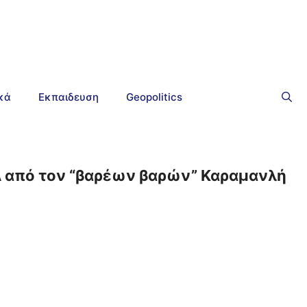
ικά
Εκπαιδευση
Geopolitics
ΝΔ από τον “βαρέων βαρών” Καραμανλή