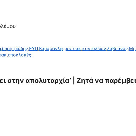
ολέμου
a
,
δημητριάδης
,
ΕΥΠ
,
Καραμανλής
,
κετυακ
,
κοντολέων
,
λαβράνος
,
Μη
τυακ
,
υποκλοπές
ει στην απολυταρχία’ | Ζητά να παρέμβει