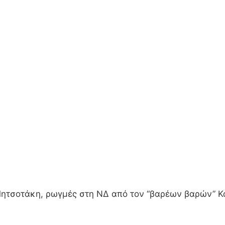
ον Μητσοτάκη, ρωγμές στη ΝΔ από τον “βαρέων βαρών”