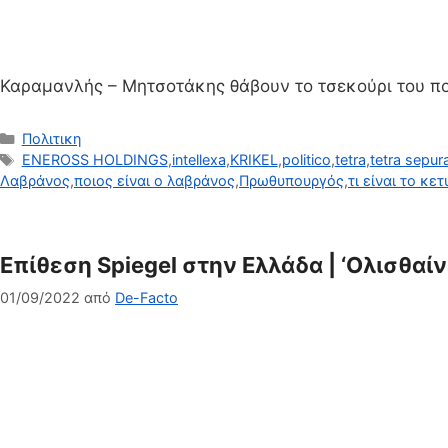
Καραμανλής – Μητσοτάκης θάβουν το τσεκούρι του π
Κατηγορίες
Πολιτικη
Ετικέτες
ENEROSS HOLDINGS
,
intellexa
,
KRIKEL
,
politico
,
tetra
,
tetra sepur
Λαβράνος
,
ποιος είναι ο λαβράνος
,
Πρωθυπουργός
,
τι είναι το κε
Eπίθεση Spiegel στην Ελλάδα | ‘Ολισθαίν
01/09/2022
από
De-Facto