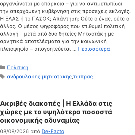
οργανώνεται με επάρκεια – για να αντιμετωπίσει
την απερχόμενη κυβέρνηση στις προσεχείς εκλογές.
Η ΕΛΑΣ ή το ΠΑΣΟΚ; Απάντηση: Ούτε ο ένας, ούτε ο
άλλος. Ο μέσος ψηφοφόρος που επιθυμεί πολιτική
αλλαγή – μετά από δυο θητείες Μητσοτάκη με
αρνητικά αποτελέσματα για την κοινωνική
πλειοψηφία – απογοητεύεται …
Περισσότερα
Κατηγορίες
Πολιτικη
Ετικέτες
ανδρουλακης
,
μητσοτακης
,
τσιπρας
Ακριβές διακοπές | Η Ελλάδα στις
χώρες με τα υψηλότερα ποσοστά
οικονομικής αδυναμίας
08/08/2026
από
De-Facto