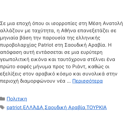
Σε μια εποχή όπου οι ισορροπίες στη Μέση Ανατολή
αλλάζουν με ταχύτητα, η Αθήνα επανεξετάζει σε
μηνιαία βάση την παρουσία της ελληνικής
πυροβολαρχίας Patriot στη Σαουδική Αραβία. Η
απόφαση αυτή εντάσσεται σε μια ευρύτερη
γεωπολιτική εικόνα και ταυτόχρονα στέλνει ένα
πρώτο σαφές μήνυμα προς το Ριάντ, καθώς οι
εξελίξεις στον αραβικό κόσμο και συνολικά στην
περιοχή διαμορφώνουν νέα …
Περισσότερα
Κατηγορίες
Πολιτικη
Ετικέτες
patriot
,
ΕΛΛΆΔΑ
,
Σαουδική Αραβία
,
ΤΟΥΡΚΙΑ