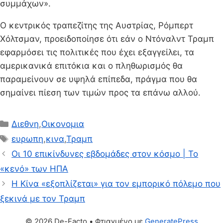
συμμάχων».
Ο κεντρικός τραπεζίτης της Αυστρίας, Ρόμπερτ
Χόλτσμαν, προειδοποίησε ότι εάν ο Ντόναλντ Τραμπ
εφαρμόσει τις πολιτικές που έχει εξαγγείλει, τα
αμερικανικά επιτόκια και ο πληθωρισμός θα
παραμείνουν σε υψηλά επίπεδα, πράγμα που θα
σημαίνει πίεση των τιμών προς τα επάνω αλλού.
Κατηγορίες
Διεθνη
,
Οικονομια
Ετικέτες
ευρωπη
,
κινα
,
Τραμπ
Οι 10 επικίνδυνες εβδομάδες στον κόσμο | Το
«κενό» των ΗΠΑ
Η Κίνα «εξοπλίζεται» για τον εμπορικό πόλεμο που
ξεκινά με τον Τραμπ
© 2026 De-Facto
• Φτιαγμένο με
GeneratePress