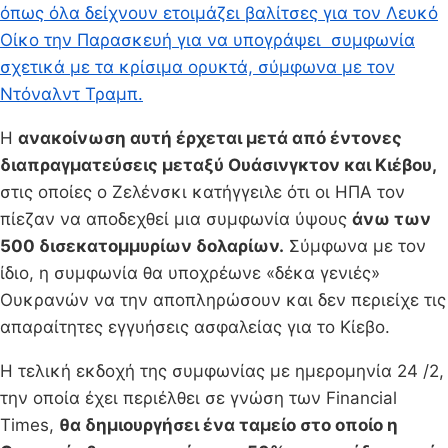
όπως όλα δείχνουν ετοιμάζει βαλίτσες για τον Λευκό
Οίκο την Παρασκευή για να υπογράψει συμφωνία
σχετικά με τα κρίσιμα ορυκτά, σύμφωνα με τον
Ντόναλντ Τραμπ.
Η
ανακοίνωση αυτή έρχεται μετά από έντονες
διαπραγματεύσεις μεταξύ Ουάσινγκτον και Κιέβου,
στις οποίες ο Ζελένσκι κατήγγειλε ότι οι ΗΠΑ τον
πίεζαν να αποδεχθεί μια συμφωνία ύψους
άνω των
500 δισεκατομμυρίων δολαρίων.
Σύμφωνα με τον
ίδιο, η συμφωνία θα υποχρέωνε «δέκα γενιές»
Ουκρανών να την αποπληρώσουν και δεν περιείχε τις
απαραίτητες εγγυήσεις ασφαλείας για το Κίεβο.
Η τελική εκδοχή της συμφωνίας με ημερομηνία 24 /2,
την οποία έχει περιέλθει σε γνώση των Financial
Times,
θα δημιουργήσει ένα ταμείο στο οποίο η