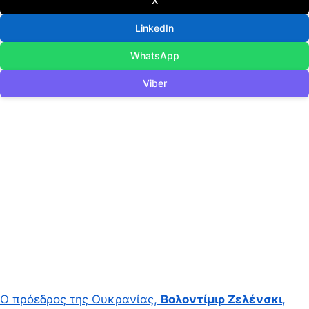
X
LinkedIn
WhatsApp
Viber
Ο πρόεδρος της Ουκρανίας,
Βολοντίμιρ Ζελένσκι
,