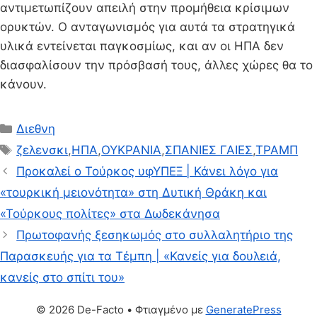
αντιμετωπίζουν απειλή στην προμήθεια κρίσιμων
ορυκτών. Ο ανταγωνισμός για αυτά τα στρατηγικά
υλικά εντείνεται παγκοσμίως, και αν οι ΗΠΑ δεν
διασφαλίσουν την πρόσβασή τους, άλλες χώρες θα το
κάνουν.
Κατηγορίες
Διεθνη
Ετικέτες
ζελενσκι
,
ΗΠΑ
,
ΟΥΚΡΑΝΙΑ
,
ΣΠΑΝΙΕΣ ΓΑΙΕΣ
,
ΤΡΑΜΠ
Προκαλεί ο Τούρκος υφΥΠΕΞ | Κάνει λόγο για
«τουρκική μειονότητα» στη Δυτική Θράκη και
«Τούρκους πολίτες» στα Δωδεκάνησα
Πρωτοφανής ξεσηκωμός στο συλλαλητήριο της
Παρασκευής για τα Τέμπη | «Κανείς για δουλειά,
κανείς στο σπίτι του»
© 2026 De-Facto
• Φτιαγμένο με
GeneratePress