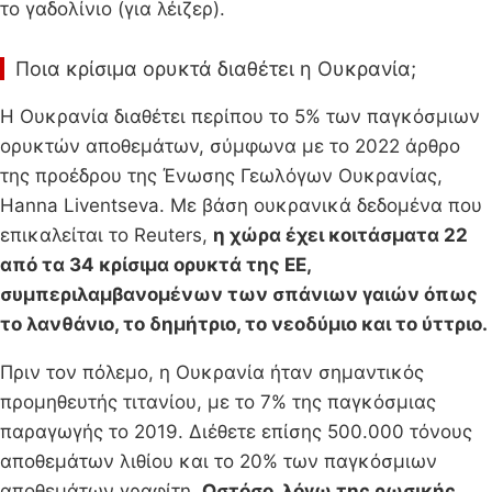
το γαδολίνιο (για λέιζερ).
Ποια κρίσιμα ορυκτά διαθέτει η Ουκρανία;
Η Ουκρανία διαθέτει περίπου το 5% των παγκόσμιων
ορυκτών αποθεμάτων, σύμφωνα με το 2022 άρθρο
της προέδρου της Ένωσης Γεωλόγων Ουκρανίας,
Hanna Liventseva. Με βάση ουκρανικά δεδομένα που
επικαλείται το Reuters,
η χώρα έχει κοιτάσματα 22
από τα 34 κρίσιμα ορυκτά της ΕΕ,
συμπεριλαμβανομένων των σπάνιων γαιών όπως
το λανθάνιο, το δημήτριο, το νεοδύμιο και το ύττριο.
Πριν τον πόλεμο, η Ουκρανία ήταν σημαντικός
προμηθευτής τιτανίου, με το 7% της παγκόσμιας
παραγωγής το 2019. Διέθετε επίσης 500.000 τόνους
αποθεμάτων λιθίου και το 20% των παγκόσμιων
αποθεμάτων γραφίτη.
Ωστόσο, λόγω της ρωσικής