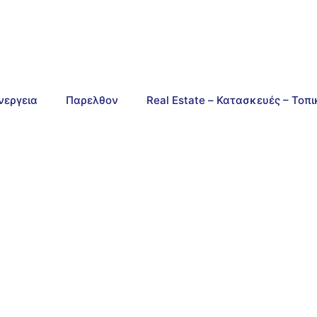
νεργεια
Παρελθον
Real Estate – Κατασκευές – Τοπ