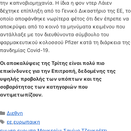
την καπνοβιομηχανία. Η ίδια η φον ντερ Λάιεν
δέχτηκε επίπληξη από το Γενικό Δικαστήριο της ΕΕ, το
οποίο αποφάνθηκε νωρίτερα φέτος ότι δεν έπρεπε να
αποκρύψει από το κοινό τα μηνύματα κειμένου που
αντάλλαξε με τον διευθύνοντα σύμβουλο του
φαρμακευτικού κολοσσού Pfizer κατά τη διάρκεια της
πανδημίας Covid-19.
Οι αποκαλύψεις της Τρίτης είναι πολύ πιο
επικίνδυνες για την Επιτροπή, δεδομένης της
υψηλής προβολής των υπόπτων και της
σοβαρότητας των κατηγοριών που
αντιμετωπίζουν.
Κατηγορίες
Διεθνη
Ετικέτες
εε
,
ευρωπαικη
ενωση
,
ευρωπη
,
Μογκερίνι
,
Σανίνο
,
Τζεγκρέττι