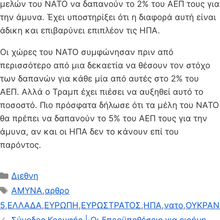
μελών του ΝΑΤΟ να δαπανούν το 2% του ΑΕΠ τους για
την άμυνα. Έχει υποστηρίξει ότι η διαφορά αυτή είναι
άδικη και επιβαρύνει επιπλέον τις ΗΠΑ.
Οι χώρες του ΝΑΤΟ συμφώνησαν πριν από
περισσότερο από μια δεκαετία να θέσουν τον στόχο
των δαπανών για κάθε μία από αυτές στο 2% του
ΑΕΠ. Αλλά ο Τραμπ έχει πιέσει να αυξηθεί αυτό το
ποσοστό. Πιο πρόσφατα δήλωσε ότι τα μέλη του ΝΑΤΟ
θα πρέπει να δαπανούν το 5% του ΑΕΠ τους για την
άμυνα, αν και οι ΗΠΑ δεν το κάνουν επί του
παρόντος.
Κατηγορίες
Διεθνη
Ετικέτες
ΑΜΥΝΑ
,
αρθρο
5
,
ΕΛΛΑΔΑ
,
ΕΥΡΩΠΗ
,
ΕΥΡΩΣΤΡΑΤΟΣ
,
ΗΠΑ
,
νατο
,
ΟΥΚΡΑΝ
Σύνοδος Κορυφής | Οι 5προϋποθέσεις για ειρήνη