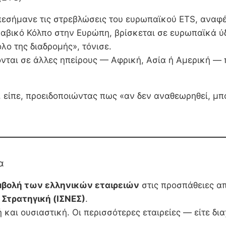
εσήμανε τις στρεβλώσεις του ευρωπαϊκού ETS, αναφ
αβικό Κόλπο στην Ευρώπη, βρίσκεται σε ευρωπαϊκά ύδ
ολο της διαδρομής», τόνισε.
θύνονται σε άλλες ηπείρους — Αφρική, Ασία ή Αμερική
, είπε, προειδοποιώντας πως «αν δεν αναθεωρηθεί, μ
α
μβολή των ελληνικών εταιρειών
στις προσπάθειες α
 Στρατηγική (ΙΣΝΕΣ)
.
ι ουσιαστική. Οι περισσότερες εταιρείες — είτε διαχε