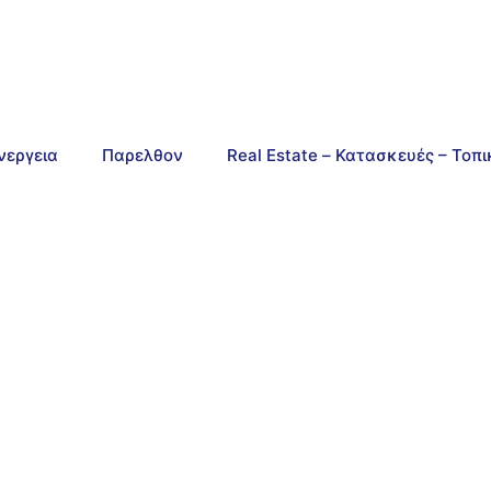
νεργεια
Παρελθον
Real Estate – Κατασκευές – Τοπ