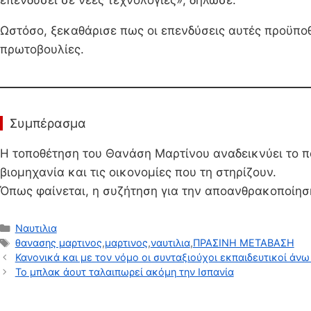
επενδύσει σε νέες τεχνολογίες», δήλωσε.
Ωστόσο, ξεκαθάρισε πως οι επενδύσεις αυτές προϋπ
πρωτοβουλίες.
Συμπέρασμα
Η τοποθέτηση του Θανάση Μαρτίνου αναδεικνύει το π
βιομηχανία και τις οικονομίες που τη στηρίζουν.
Όπως φαίνεται, η συζήτηση για την αποανθρακοποίηση
Κατηγορίες
Ναυτιλια
Ετικέτες
θανασης μαρτινος
,
μαρτινος
,
ναυτιλια
,
ΠΡΑΣΙΝΗ ΜΕΤΑΒΑΣΗ
Κανονικά και με τον νόμο οι συνταξιούχοι εκπαιδευτικοί άνω
Το μπλακ άουτ ταλαιπωρεί ακόμη την Ισπανία