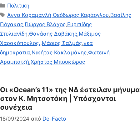
Κατηγορίες
Πολιτικη
Ετικέτες
Άννα Καραμανλή Θεόδωρος Καράογλου
,
Βασίλης
Γιόγακας
,
Γιώργος Βλάχος
,
Ευριπίδης
Στυλιανίδη
,
Θανάσης Δαβάκης
,
Μάξιμος
Χαρακόπουλος.
,
Μάριος Σαλμάς
,
νεα
δημοκρατια
,
Νικήτας Κακλαμάνης
,
Φωτεινή
Αραμπατζή
,
Χρήστος Μπουκώρος
Οι «Ocean’s 11» της ΝΔ έστειλαν μήνυμα
στον Κ. Μητσοτάκη | Υπόσχονται
συνέχεια
18/09/2024
από
De-Facto