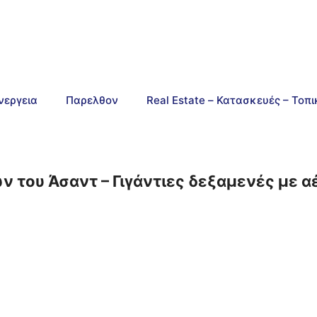
νεργεια
Παρελθον
Real Estate – Κατασκευές – Τοπ
ν του Άσαντ – Γιγάντιες δεξαμενές με α