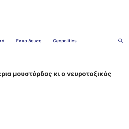
ικά
Εκπαιδευση
Geopolitics
έρια μουστάρδας κι ο νευροτοξικός