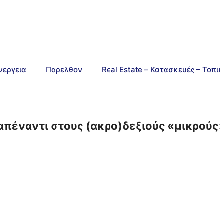
νεργεια
Παρελθον
Real Estate – Κατασκευές – Τοπ
 απέναντι στους (ακρο)δεξιούς «μικρούς