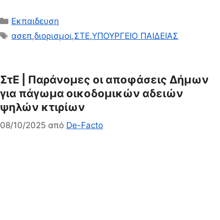
Κατηγορίες
Εκπαιδευση
Ετικέτες
ασεπ
,
διορισμοι
,
ΣΤΕ
,
ΥΠΟΥΡΓΕΙΟ ΠΑΙΔΕΙΑΣ
ΣτΕ | Παράνομες οι αποφάσεις Δήμων
για πάγωμα οικοδομικών αδειών
ψηλών κτιρίων
08/10/2025
από
De-Facto