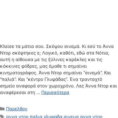
Κλείσε τα μάτια σου. Σκέψου σινεμά. Κι εσύ το Άννα
Ντορ σκέφτηκες ε; Λογικό, καθότι, εδώ στα Νότια,
αυτή η αίθουσα με τις ξύλινες καρέκλες και τις
κόκκινες φόδρες, μας έμαθε τι σημαίνει
κινηματογράφος. Άννα Ντορ σημαίνει “σινεμά”. Και
“παλιά”. Και “κέντρο Γλυφάδας”. Ένα τρανταχτό
σημείο αναφορά στον χωροχρόνο. Λες Άννα Ντορ και
αναφέρεσαι στη …
Περισσότερα
Κατηγορίες
Παρελθον
Ετικέτες
αννα ντορ
,
παλια γλυφαδα
,
σινεμα αννα ντορ